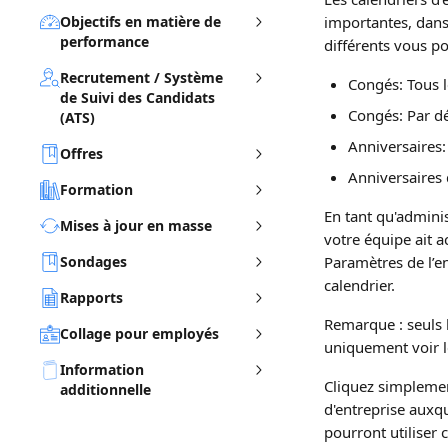
Objectifs en matière de
importantes, dans
performance
différents vous p
Recrutement / Système
Congés: Tous 
de Suivi des Candidats
Congés: Par dé
(ATS)
Anniversaires:
Offres
Anniversaires 
Formation
En tant qu'adminis
Mises à jour en masse
votre équipe ait a
Sondages
Paramètres de l’e
calendrier.
Rapports
Remarque : seuls 
Collage pour employés
uniquement voir le
Information
Cliquez simplement
additionnelle
d'entreprise auxq
pourront utiliser 