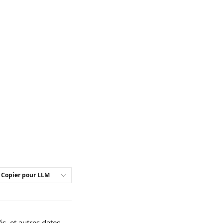
Copier pour LLM
s, et autres dates 