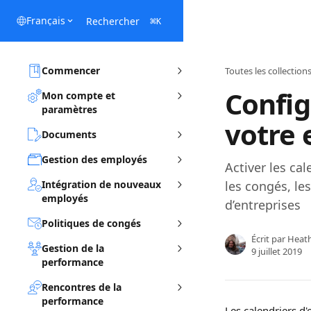
Passer au contenu principal
Français
Rechercher
⌘
K
Commencer
Toutes les collection
Config
Mon compte et
paramètres
votre 
Documents
Gestion des employés
Activer les cal
Intégration de nouveaux
les congés, le
employés
d’entreprises
Politiques de congés
Écrit par
Heat
Gestion de la
9 juillet 2019
performance
Rencontres de la
performance
Les calendriers d'